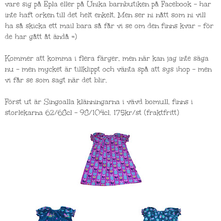
vare sig på Epla eller på Unika barnbutiken på Facebook - har
inte haft orken till det helt enkelt. Men ser ni nått som ni vill
ha så skicka ett mail bara så får vi se om den finns kvar - för
de har gått åt ändå =)
Kommer att komma i flera färger, men när kan jag inte säga
nu - men mycket är tillklippt och vänta spå att sys ihop - men
vi får se som sagt när det blir.
Först ut är Singoalla klänningarna i vävd bomull, finns i
storlekarna 62/68cl - 98/104cl. 175kr/st (fraktfritt)