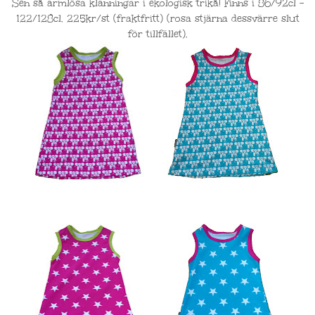
Sen så ärmlösa klänningar i ekologisk trikå! Finns i 86/92cl -
122/128cl. 225kr/st (fraktfritt) (rosa stjärna dessvärre slut
för tillfället).