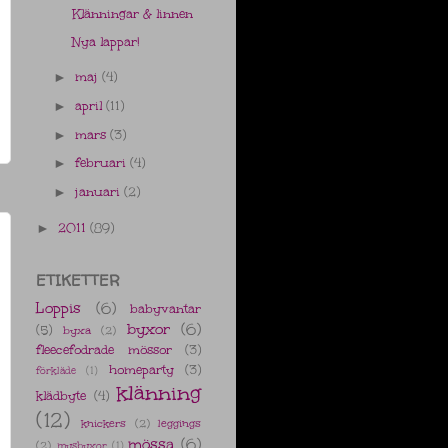
Klänningar & linnen
Nya lappar!
maj
(4)
►
april
(11)
►
mars
(3)
►
februari
(4)
►
januari
(2)
►
2011
(89)
►
ETIKETTER
Loppis
(6)
babyvantar
byxor
(6)
(5)
byxa
(2)
fleecefodrade mössor
(3)
homeparty
(3)
förkläde
(1)
klänning
klädbyte
(4)
(12)
knickers
(2)
leggings
mössa
(6)
(2)
mysbyxor
(1)