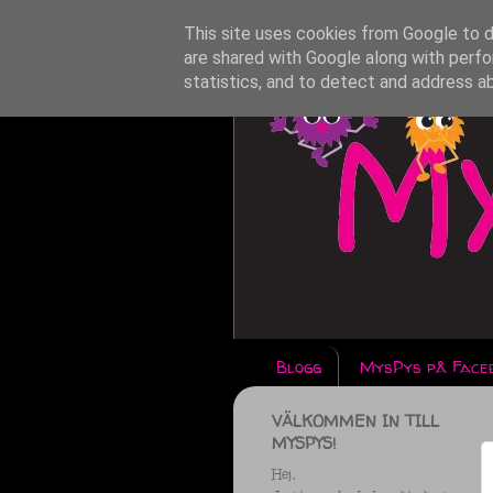
This site uses cookies from Google to de
are shared with Google along with perfo
statistics, and to detect and address a
Blogg
MysPys på Face
VÄLKOMMEN IN TILL
MYSPYS!
Hej,