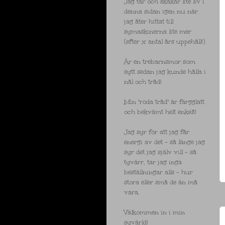
Jag tar och skakar lite liv i
denna sidan igen nu när
jag åter hittat till
symaskinerna lite mer
(efter x antal års uppehåll!)
Är en trebarnsmor som
sytt sedan jag kunde hålla i
nål och tråd!
Min "röda tråd" är färgglatt
och bekvämt helt enkelt!
Jag syr för att jag får
energi av det - så länge jag
syr det jag själv vill - så
tyvärr, tar jag inga
beställningar alls - hur
stora eller små de än må
vara.
Välkommen in i min
syvärld!