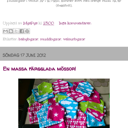
Muddbyxor i velour. Är i 50/56cl, kommer även med orange mudd. 150kr
(fraktfritt).
Upplagd av
MysPys
kl.
23:00
Inga kommentarer:
Etiketter:
babybyxor
,
muddbyxor
,
velourbyxor
SÖNDAG 17 JUNI 2012
En massa färgglada mössor!