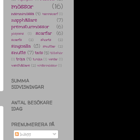
mössor
(16)
namnmössa
(4)
namnscarf
(1)
napphållare
(7)
prematurmössor
(6)
scarfar
(6)
pösjeans
(1)
scarfs
(2)
shorts
(2)
singoalla
(8)
snuttar
(2)
snutte
(7)
taits
(5)
tillbehör
tröja
(4)
(1)
tunika
(1)
vantar
(1)
vanthållare
(2)
vintermössor
(1)
SUMMA
SIDVISNINGAR
ANTAL BESÖKARE
IDAG
PRENUMERERA PÅ
Inlägg