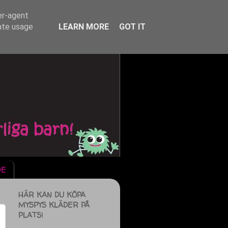
er-agent
rate usage
LEARN MORE
GOT IT
DE
HÄR KAN DU KÖPA
MYSPYS KLÄDER PÅ
PLATS!