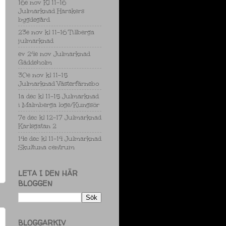
16e nov Kl 11-16
Julmarknad Harakers
bygdegård
23e nov kl 11-16 Tillberga
julmarknad
ev 24e nov Julmarknad
Gäddeholm
30e nov kl 11-15
Julmarknad Västerfärnebo
1a dec kl 11-15 Julmarknad
i Malmberga loge/Kungsör
7e dec kl 12-17 Julmarknad
Karlsgatan 2
14e dec kl 11-14 Julmarknad
Skultuna centrum
LETA I DEN HÄR
BLOGGEN
BLOGGARKIV