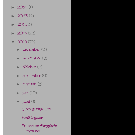
2024
(1)
►
2023
(2)
►
2014
(1)
►
2013
(25)
►
2012
(74)
▼
december
(11)
►
november
(5)
►
oktober
(4)
►
september
(9)
►
augusti
(6)
►
juli
(10)
►
juni
(5)
▼
Storleksetiketter!
Små byxor!
En massa färgglada
mössor!