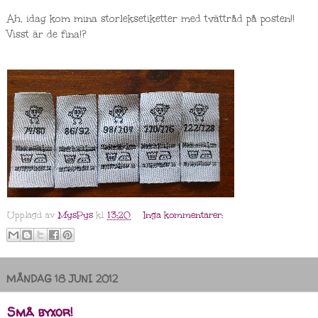
Ah, idag kom mina storleksetiketter med tvättråd på posten!!
Visst är de fina!?
Upplagd av
MysPys
kl.
13:20
Inga kommentarer:
MÅNDAG 18 JUNI 2012
Små byxor!