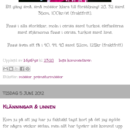
Ett gäng små, små mössor klara till försäljning! 28, 32 samt
36cm, 100kr/st (fraktfritt).
Finns i alla storlekar, moln i cerisa samt turkos, elefanterna
samt stjärnorna finns i cerisa, turkos samt lime.
Finns även att få i 40, 44, 48 samt 52cm, 125kr (fraktfritt)
Upplagd av
MysPys
kl.
23:28
Inga kommentarer:
Etiketter:
mössor
,
prematurmössor
TISDAG 5 JUNI 2012
Klänningar & linnen
Kom ju på att jag har ju faktiskt tagit kort på det jag sydde
för några veckor sedan, men allt har tyvärr inte kommit upp