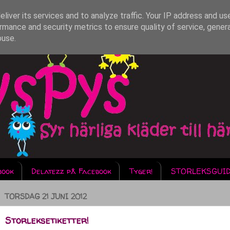
liver its services and to analyze traffic. Your IP address and us
rmance and security metrics to ensure quality of service, gene
buse.
book
Delatezz på Facebook
Tyger!
STORLEKSGUI
TORSDAG 21 JUNI 2012
Storleksetiketter!