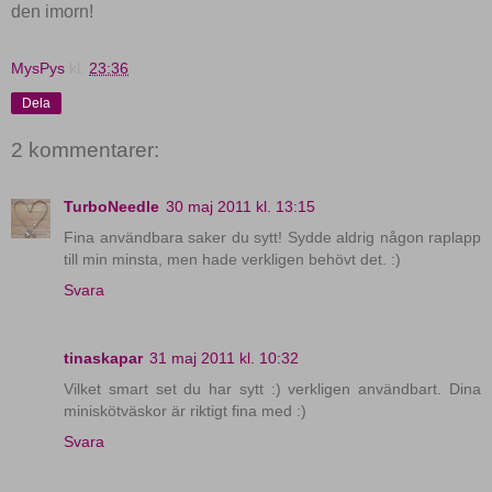
den imorn!
MysPys
kl.
23:36
Dela
2 kommentarer:
TurboNeedle
30 maj 2011 kl. 13:15
Fina användbara saker du sytt! Sydde aldrig någon raplapp
till min minsta, men hade verkligen behövt det. :)
Svara
tinaskapar
31 maj 2011 kl. 10:32
Vilket smart set du har sytt :) verkligen användbart. Dina
miniskötväskor är riktigt fina med :)
Svara