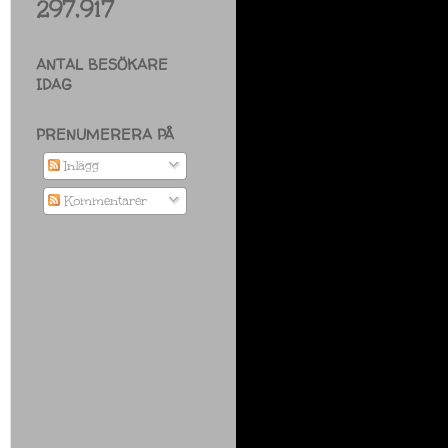
297,917
ANTAL BESÖKARE
IDAG
PRENUMERERA PÅ
Inlägg
Kommentarer