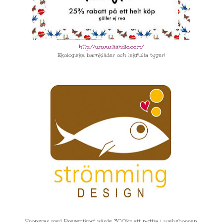
http://www.liandlo.com/
Ekologiska barnkläder och lekfulla tyger!
Sponsrar med Presentkort värde 300kr att nyttja i webshoppen