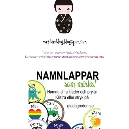
Tyger och sybehör direkt från Asien.
Ett hemligt paket
http://mrsbaoblog.blogspot
.com/p/shoppen.html