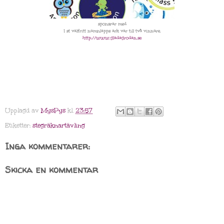
sponsrar med
1 st valfritt namnlapps ark var till två vinnare.
http://www.gladagrodan.se
Upplagd av
MysPys
kl.
23:57
Etiketter:
stegräknartävling
Inga kommentarer:
Skicka en kommentar