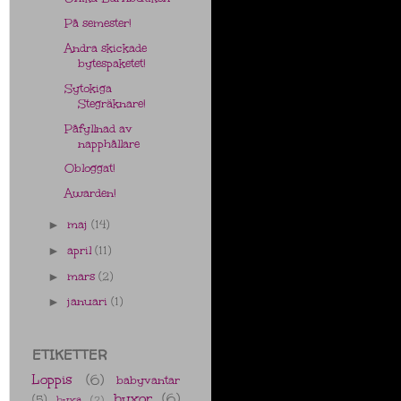
På semester!
Andra skickade
bytespaketet!
Sytokiga
Stegräknare!
Påfyllnad av
napphållare
Obloggat!
Awarden!
maj
(14)
►
april
(11)
►
mars
(2)
►
januari
(1)
►
ETIKETTER
Loppis
(6)
babyvantar
byxor
(6)
(5)
byxa
(2)