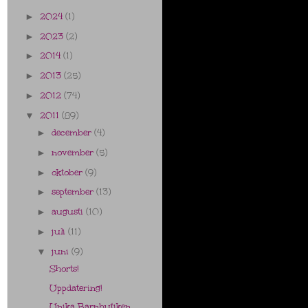
2024
(1)
►
2023
(2)
►
2014
(1)
►
2013
(25)
►
2012
(74)
►
2011
(89)
▼
december
(4)
►
november
(5)
►
oktober
(9)
►
september
(13)
►
augusti
(10)
►
juli
(11)
►
juni
(9)
▼
Shorts!
Uppdatering!
Unika Barnbutiken