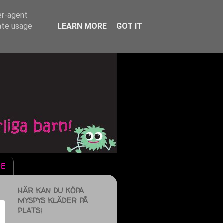
er-agent
rate usage
LEARN MORE
GOT IT
DE
HÄR KAN DU KÖPA
MYSPYS KLÄDER PÅ
PLATS!