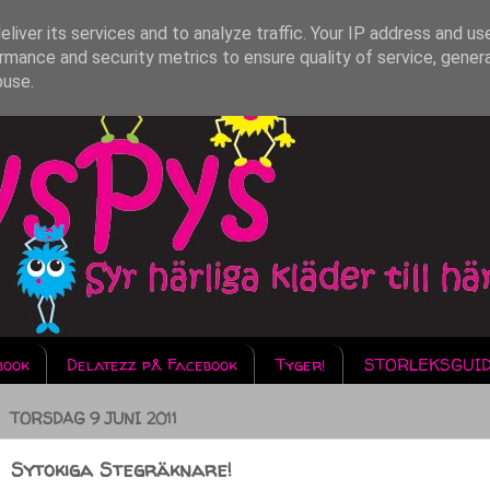
liver its services and to analyze traffic. Your IP address and us
rmance and security metrics to ensure quality of service, gene
buse.
book
Delatezz på Facebook
Tyger!
STORLEKSGUI
TORSDAG 9 JUNI 2011
Sytokiga Stegräknare!