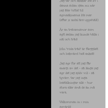
Jag tar och skakar lite liv i
denna sidan igen nu när
jag åter hittat till
symaskinerna lite mer
(efter x antal års uppehåll!)
Är en trebarnsmor som
sytt sedan jag kunde hålla i
nål och tråd!
Min "röda tråd" är färgglatt
och bekvämt helt enkelt!
Jag syr för att jag får
energi av det - så länge jag
syr det jag själv vill - så
tyvärr, tar jag inga
beställningar alls - hur
stora eller små de än må
vara.
Välkommen in i min
syvärld!