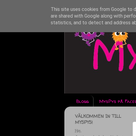
This site uses cookies from Google to de
are shared with Google along with perfo
statistics, and to detect and address a
Blogg
MysPys på Face
VÄLKOMMEN IN TILL
MYSPYS!
Hej,