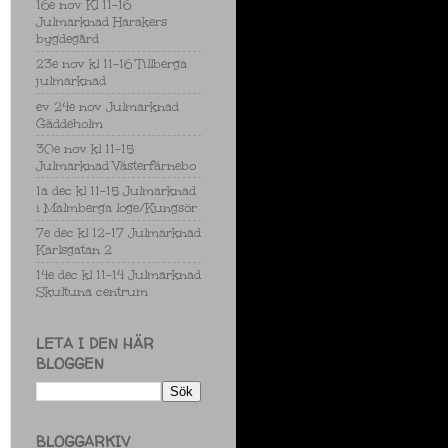
16e nov Kl 11-16
Julmarknad Harakers
bygdegård
23e nov kl 11-16 Tillberga
julmarknad
ev 24e nov Julmarknad
Gäddeholm
30e nov kl 11-15
Julmarknad Västerfärnebo
1a dec kl 11-15 Julmarknad
i Malmberga loge/Kungsör
7e dec kl 12-17 Julmarknad
Karlsgatan 2
14e dec kl 11-14 Julmarknad
Skultuna centrum
LETA I DEN HÄR
BLOGGEN
BLOGGARKIV