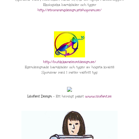
Ekologiska barnkläder och tyger
http://strommingdesign.jet
shopmini.se/
http://butik.kameleontdesi
gn.se/
Egendesignade barnkläder och tyger av högsta kvalité
Sponsrar med 1 meter valfritt tyg
Lilofant Design
- Ett hemligt paket
www.lilofant.se