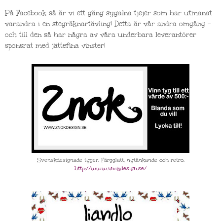
På Facebook så är vi ett gäng sygalna tjejer som har utmanat
varandra i en stegräknartävling! Detta är vår andra omgång -
och till den så har några av våra underbara leverantörer
sponsrat med jättefina vinster!
Svenskdesignade tyger. Färgglatt, nytänkande och retro.
http://www.znokdesign.se/