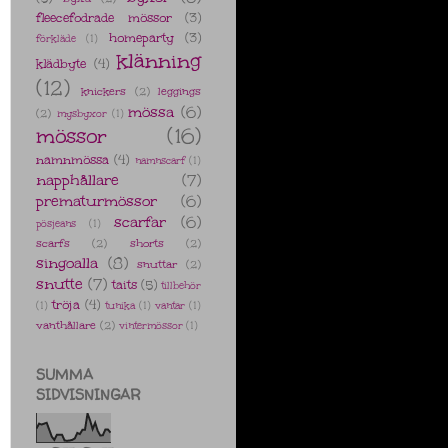
fleecefodrade mössor
(3)
homeparty
(3)
förkläde
(1)
klänning
klädbyte
(4)
(12)
knickers
(2)
leggings
mössa
(6)
(2)
mysbyxor
(1)
mössor
(16)
namnmössa
(4)
namnscarf
(1)
napphållare
(7)
prematurmössor
(6)
scarfar
(6)
pösjeans
(1)
scarfs
(2)
shorts
(2)
singoalla
(8)
snuttar
(2)
snutte
(7)
taits
(5)
tillbehör
tröja
(4)
(1)
tunika
(1)
vantar
(1)
vanthållare
(2)
vintermössor
(1)
SUMMA
SIDVISNINGAR