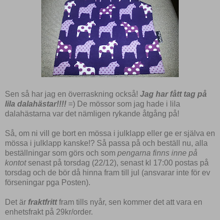
Sen så har jag en överraskning också!
Jag har fått tag på
lila dalahästar!!!!
=) De mössor som jag hade i lila
dalahästarna var det nämligen rykande åtgång på!
Så, om ni vill ge bort en mössa i julklapp eller ge er själva en
mössa i julklapp kanske!? Så passa på och beställ nu, alla
beställningar som görs och som
pengarna finns inne på
kontot
senast på torsdag (22/12), senast kl 17:00 postas på
torsdag och de bör då hinna fram till jul (ansvarar inte för ev
förseningar pga Posten).
Det är
fraktfritt
fram tills nyår, sen kommer det att vara en
enhetsfrakt på 29kr/order.