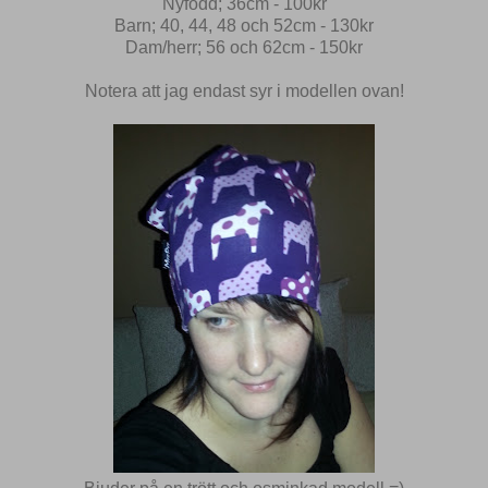
Nyfödd; 36cm - 100kr
Barn; 40, 44, 48 och 52cm - 130kr
Dam/herr; 56 och 62cm - 150kr
Notera att jag endast syr i modellen ovan!