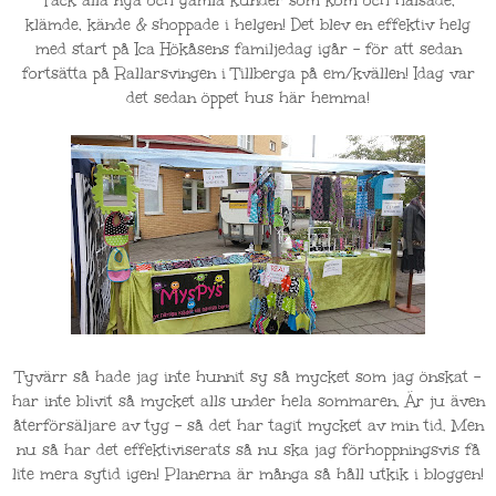
Tack alla nya och gamla kunder som kom och hälsade,
klämde, kände & shoppade i helgen! Det blev en effektiv helg
med start på Ica Hökåsens familjedag igår - för att sedan
fortsätta på Rallarsvingen i Tillberga på em/kvällen! Idag var
det sedan öppet hus här hemma!
Tyvärr så hade jag inte hunnit sy så mycket som jag önskat -
har inte blivit så mycket alls under hela sommaren. Är ju även
återförsäljare av tyg - så det har tagit mycket av min tid. Men
nu så har det effektiviserats så nu ska jag förhoppningsvis få
lite mera sytid igen! Planerna är många så håll utkik i bloggen!