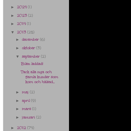
2024
(1)
►
2023
(2)
►
2014
(1)
►
2013
(25)
▼
december
(6)
►
oktober
(3)
►
september
(2)
▼
Bilen laddad!
Tack alla nya och
gamla kunder som
kom och hälsad...
maj
(2)
►
april
(9)
►
mars
(1)
►
januari
(2)
►
2012
(74)
►