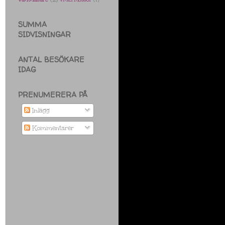
SUMMA
SIDVISNINGAR
ANTAL BESÖKARE
IDAG
PRENUMERERA PÅ
Inlägg
Kommentarer