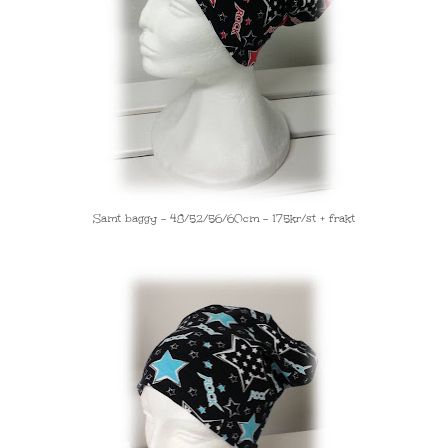
Samt baggy - 48/52/56/60cm - 175kr/st + frakt