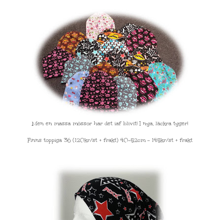
Men en massa mössor har det iaf blivit! I nya, läckra tyger!
Finns toppiga 36 (120kr/st + frakt) 40-52cm - 145kr/st + frakt