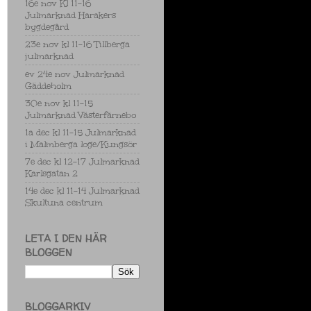
16e nov Kl 11-16
Julmarknad Harakers
bygdegård
23e nov kl 11-16 Tillberga
julmarknad
ev 24e nov Julmarknad
Gäddeholm
30e nov kl 11-15
Julmarknad Västerfärnebo
1a dec kl 11-15 Julmarknad
i Malmberga loge/Kungsör
7e dec kl 12-17 Julmarknad
Karlsgatan 2
14e dec kl 11-14 Julmarknad
Skultuna centrum
LETA I DEN HÄR
BLOGGEN
BLOGGARKIV