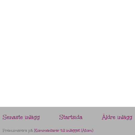
Senaste inlägg
Startsida
Äldre inlägg
Prenumerera på:
Kommentarer till inlägget (Atom)