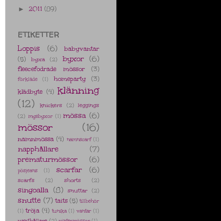
2011
(89)
►
ETIKETTER
Loppis
(6)
babyvantar
byxor
(6)
(5)
byxa
(2)
fleecefodrade mössor
(3)
homeparty
(3)
förkläde
(1)
klänning
klädbyte
(4)
(12)
knickers
(2)
leggings
mössa
(6)
(2)
mysbyxor
(1)
mössor
(16)
namnmössa
(4)
namnscarf
(1)
napphållare
(7)
prematurmössor
(6)
scarfar
(6)
pösjeans
(1)
scarfs
(2)
shorts
(2)
singoalla
(8)
snuttar
(2)
snutte
(7)
taits
(5)
tillbehör
tröja
(4)
(1)
tunika
(1)
vantar
(1)
vanthållare
(2)
vintermössor
(1)