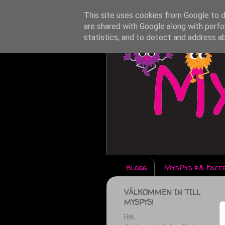
This site uses cookies from Google to de
are shared with Google along with perfo
statistics, and to detect and address a
Blogg
MysPys på Face
VÄLKOMMEN IN TILL
MYSPYS!
Hej,