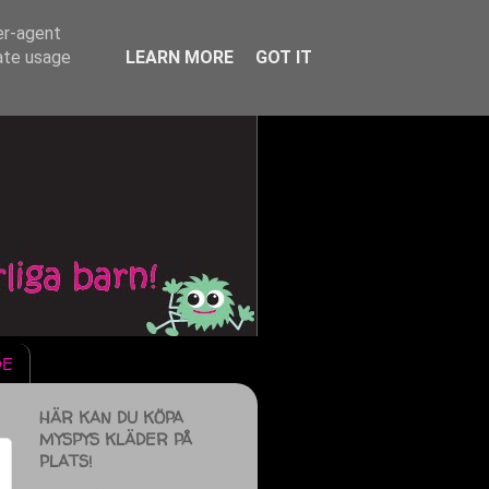
er-agent
rate usage
LEARN MORE
GOT IT
DE
HÄR KAN DU KÖPA
MYSPYS KLÄDER PÅ
PLATS!