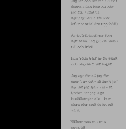
Jag tar och skakar lite liv i
denna sidan igen nu när
jag åter hittat till
symaskinerna lite mer
(efter x antal års uppehåll!)
Är en trebarnsmor som
sytt sedan jag kunde hålla i
nål och tråd!
Min "röda tråd" är färgglatt
och bekvämt helt enkelt!
Jag syr för att jag får
energi av det - så länge jag
syr det jag själv vill - så
tyvärr, tar jag inga
beställningar alls - hur
stora eller små de än må
vara.
Välkommen in i min
syvärld!